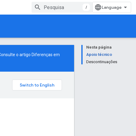
/
Nesta página
onsulte o artigo
Diferenças em
Apoio técnico
Descontinuações