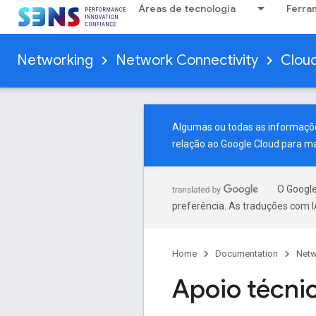
Áreas de tecnologia
Ferra
Networking
Network Connectivity
Clou
Algumas ou todas as informaçõe
relação ao Google Cloud
para ma
O Google
preferência. As traduções com I
Home
Documentation
Netw
Apoio técni