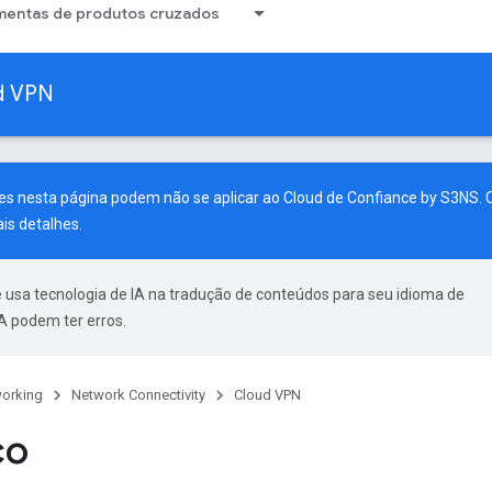
mentas de produtos cruzados
d VPN
s nesta página podem não se aplicar ao Cloud de Confiance by S3NS. C
is detalhes.
 usa tecnologia de IA na tradução de conteúdos para seu idioma de
A podem ter erros.
orking
Network Connectivity
Cloud VPN
co