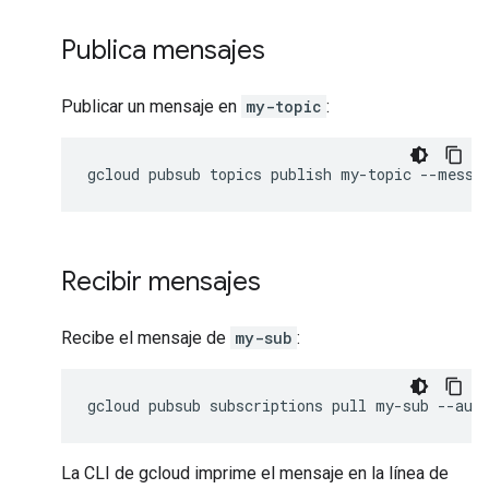
Publica mensajes
Publicar un mensaje en
my-topic
:
gcloud
pubsub
topics
publish
my-topic
--messa
Recibir mensajes
Recibe el mensaje de
my-sub
:
gcloud
pubsub
subscriptions
pull
my-sub
--aut
La CLI de gcloud imprime el mensaje en la línea de